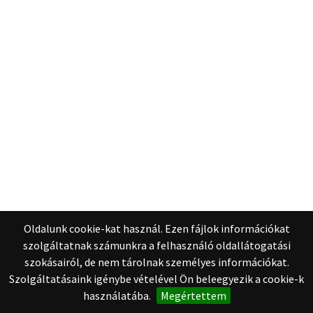
Oldalunk cookie-kat használ. Ezen fájlok információkat
szolgáltatnak számunkra a felhasználó oldallátogatási
szokásairól, de nem tárolnak személyes információkat.
Szolgáltatásaink igénybe vételével Ön beleegyezik a cookie-k
használatába.
Megértettem